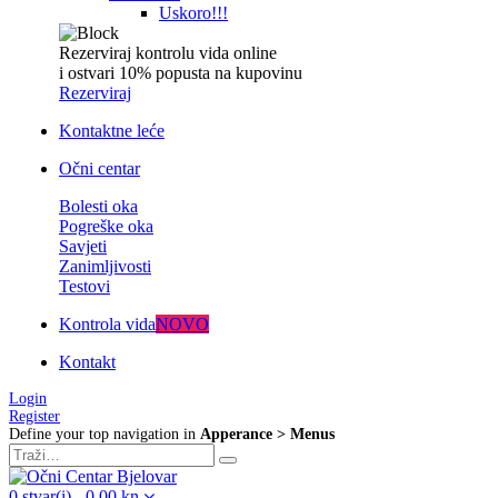
Uskoro!!!
Rezerviraj kontrolu vida online
i ostvari 10% popusta na kupovinu
Rezerviraj
Kontaktne leće
Očni centar
Bolesti oka
Pogreške oka
Savjeti
Zanimljivosti
Testovi
Kontrola vida
NOVO
Kontakt
Login
Register
Define your top navigation in
Apperance > Menus
0
stvar(i)
-
0,00
kn