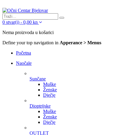
0
stvar(i)
-
0,00
kn
Nema proizvoda u košarici
Define your top navigation in
Apperance > Menus
Početna
Naočale
Sunčane
Muške
Ženske
Dječje
Dioptrijske
Muške
Ženske
Dječje
OUTLET