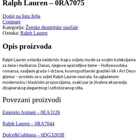
Ralph Lauren – 0RA7075
Dodaj na listu želja
Compare
Kategorija:
Ženske dioptrijske naočale
Oznaka:
Ralph Lauren
Opis proizvoda
Ralph Lauren ostavlja neizbrisiv trag u svijetu mode sa svojim kolekcijama
za žene i muškarce. Danas, njegove upečatljive teme – Hollywoodska
romansa, nasljeđe grada-i-države, kosmopolitanski gradski-šik i Art Deco
glamur – protežu se u svijet Ralph Lauren naočala. Sa uglađenom
modernošću i klasičnim proporcijama, svaki par je živahna ekspresija
dizajnerskog elegantnog i sofisticiranog stila.
Povezani proizvodi
Emporio Armani – 0EA3126
Ralph Lauren – 0RA7044
Dolce&Gabbana – 0DG3265B