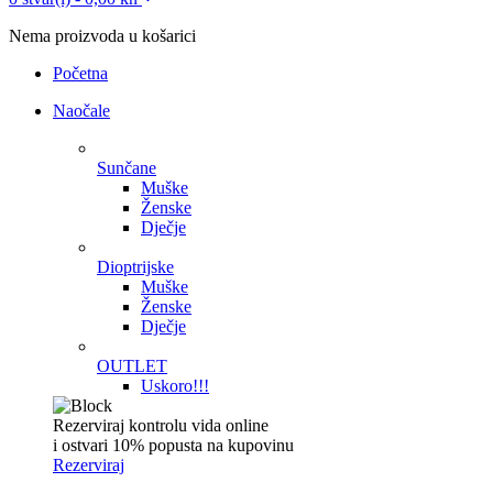
Nema proizvoda u košarici
Početna
Naočale
Sunčane
Muške
Ženske
Dječje
Dioptrijske
Muške
Ženske
Dječje
OUTLET
Uskoro!!!
Rezerviraj kontrolu vida online
i ostvari 10% popusta na kupovinu
Rezerviraj