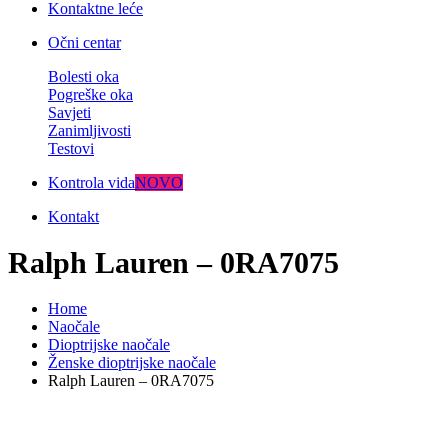
Kontaktne leće
Očni centar
Bolesti oka
Pogreške oka
Savjeti
Zanimljivosti
Testovi
Kontrola vida
NOVO
Kontakt
Ralph Lauren – 0RA7075
Home
Naočale
Dioptrijske naočale
Ženske dioptrijske naočale
Ralph Lauren – 0RA7075