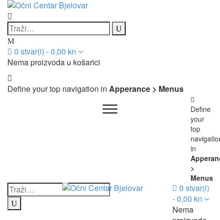
0
stvar(i)
-
0,00
kn
Nema proizvoda u košarici
Define your top navigation in
Apperance > Menus
Define
your
top
navigatio
in
Apperan
>
Menus
0
stvar(i)
-
0,00
kn
Nema