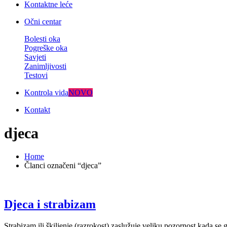
Kontaktne leće
Očni centar
Bolesti oka
Pogreške oka
Savjeti
Zanimljivosti
Testovi
Kontrola vida
NOVO
Kontakt
djeca
Home
Članci označeni “djeca”
Djeca i strabizam
Strabizam ili škiljenje (razrokost) zaslužuje veliku pozornost kada s