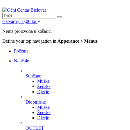
0
stvar(i)
-
0,00
kn
Nema proizvoda u košarici
Define your top navigation in
Apperance > Menus
Početna
Naočale
Sunčane
Muške
Ženske
Dječje
Dioptrijske
Muške
Ženske
Dječje
OUTLET