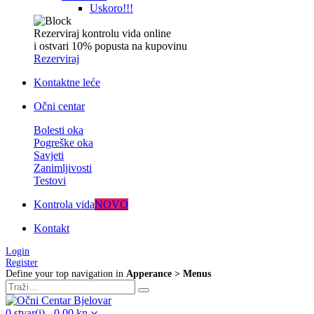
Uskoro!!!
Rezerviraj kontrolu vida online
i ostvari 10% popusta na kupovinu
Rezerviraj
Kontaktne leće
Očni centar
Bolesti oka
Pogreške oka
Savjeti
Zanimljivosti
Testovi
Kontrola vida
NOVO
Kontakt
Login
Register
Define your top navigation in
Apperance > Menus
0
stvar(i)
-
0,00
kn