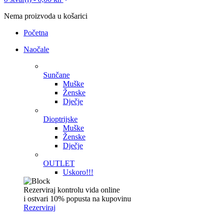
Nema proizvoda u košarici
Početna
Naočale
Sunčane
Muške
Ženske
Dječje
Dioptrijske
Muške
Ženske
Dječje
OUTLET
Uskoro!!!
Rezerviraj kontrolu vida online
i ostvari 10% popusta na kupovinu
Rezerviraj