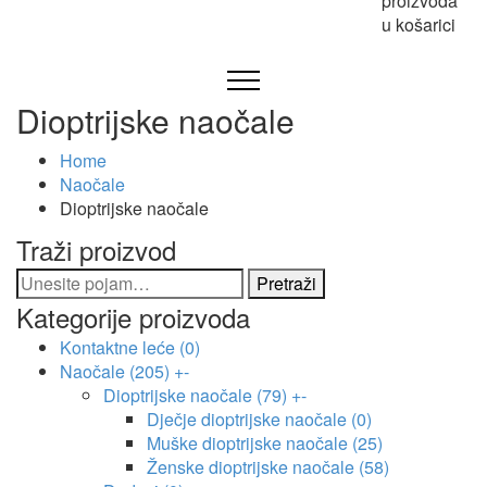
proizvoda
u košarici
Dioptrijske naočale
Home
Naočale
Dioptrijske naočale
Traži proizvod
Pretraži:
Kategorije proizvoda
Kontaktne leće
(0)
Naočale
(205)
+
-
Dioptrijske naočale
(79)
+
-
Dječje dioptrijske naočale
(0)
Muške dioptrijske naočale
(25)
Ženske dioptrijske naočale
(58)