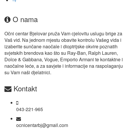
→
O nama
Očni centar Bjelovar pruža Vam cjelovitu uslugu brige za
Vaš vid. Na jednom mjestu obavite kontrolu Vašeg vida i
izaberite sunčane naočale i dioptrijske okvire poznatih
svjetskih brendova kao što su Ray-Ban, Ralph Lauren,
Dolce & Gabbana, Vogue, Emporio Armani te kontaktne i
naočalne leće, a za savjete i informacije na raspolaganju
su Vam naši djelatnici.
Kontakt
043-221-965
ocnicentarbj@gmail.com