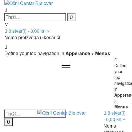
0
stvar(i)
-
0,00
kn
Nema proizvoda u košarici
Define your top navigation in
Apperance > Menus
Define
your
top
navigatio
in
Apperan
>
Menus
0
stvar(i)
-
0,00
kn
Nema