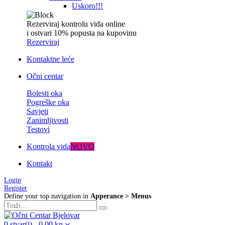
Uskoro!!!
Rezerviraj kontrolu vida online
i ostvari 10% popusta na kupovinu
Rezerviraj
Kontaktne leće
Očni centar
Bolesti oka
Pogreške oka
Savjeti
Zanimljivosti
Testovi
Kontrola vida
NOVO
Kontakt
Login
Register
Define your top navigation in
Apperance > Menus
0
stvar(i)
-
0,00
kn