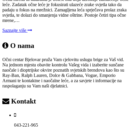
leće. Zadatak očne leće je fokusirati ulazeće zrake svjetla tako da
padaju u fokus na mrežnici. Zamagljena leća sprječava prolaz zraka
svjetla, te dolazi do smanjenja vidne oštrine. Postoje četiri tipa očne
mrene,…
Saznajte više
O nama
Očni centar Bjelovar pruža Vam cjelovitu uslugu brige za Vaš vid.
Na jednom mjestu obavite kontrolu Vašeg vida i izaberite sunčane
naočale i dioptrijske okvire poznatih svjetskih brendova kao što su
Ray-Ban, Ralph Lauren, Dolce & Gabbana, Vogue, Emporio
Armani te kontaktne i naočalne leće, a za savjete i informacije na
raspolaganju su Vam naši djelatnici.
Kontakt
043-221-965