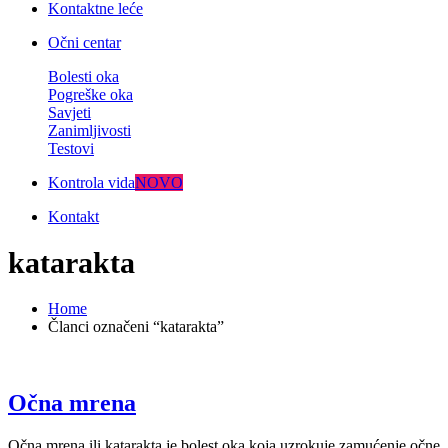
Kontaktne leće
Očni centar
Bolesti oka
Pogreške oka
Savjeti
Zanimljivosti
Testovi
Kontrola vida
NOVO
Kontakt
katarakta
Home
Članci označeni “katarakta”
Očna mrena
Očna mrena ili katarakta je bolest oka koja uzrokuje zamućenje očne