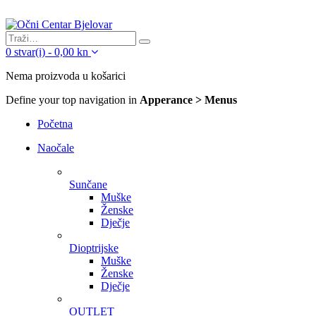
0
stvar(i)
-
0,00
kn
Nema proizvoda u košarici
Define your top navigation in
Apperance > Menus
Početna
Naočale
Sunčane
Muške
Ženske
Dječje
Dioptrijske
Muške
Ženske
Dječje
OUTLET