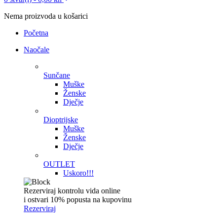
Nema proizvoda u košarici
Početna
Naočale
Sunčane
Muške
Ženske
Dječje
Dioptrijske
Muške
Ženske
Dječje
OUTLET
Uskoro!!!
Rezerviraj kontrolu vida online
i ostvari 10% popusta na kupovinu
Rezerviraj