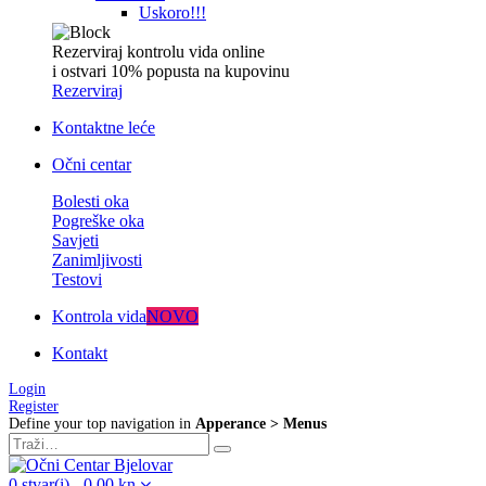
Uskoro!!!
Rezerviraj kontrolu vida online
i ostvari 10% popusta na kupovinu
Rezerviraj
Kontaktne leće
Očni centar
Bolesti oka
Pogreške oka
Savjeti
Zanimljivosti
Testovi
Kontrola vida
NOVO
Kontakt
Login
Register
Define your top navigation in
Apperance > Menus
0
stvar(i)
-
0,00
kn