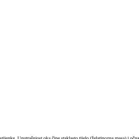
ne stijenke. Unutrašnjost oka čine staklasto tijelo (želatinozna masa) i 