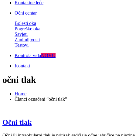
Kontaktne leće
Očni centar
Bolesti oka
Pogreške oka
Savjeti
Zanimljivosti
Testovi
Kontrola vida
NOVO
Kontakt
očni tlak
Home
Članci označeni “očni tlak”
Očni tlak
Očni ili intraokularni tlak je pritisak sadržaja očne jabučice na njezi