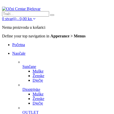
0
stvar(i)
-
0,00
kn
Nema proizvoda u košarici
Define your top navigation in
Apperance > Menus
Početna
Naočale
Sunčane
Muške
Ženske
Dječje
Dioptrijske
Muške
Ženske
Dječje
OUTLET