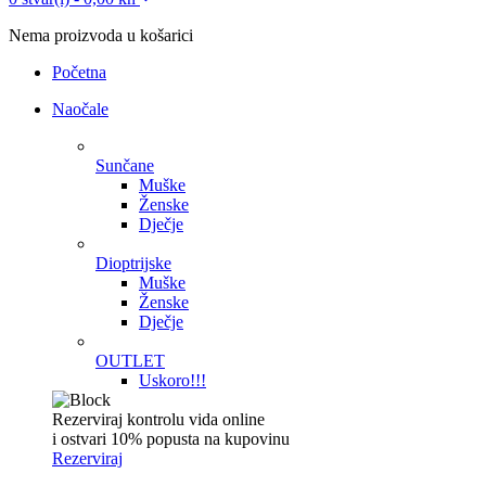
Nema proizvoda u košarici
Početna
Naočale
Sunčane
Muške
Ženske
Dječje
Dioptrijske
Muške
Ženske
Dječje
OUTLET
Uskoro!!!
Rezerviraj kontrolu vida online
i ostvari 10% popusta na kupovinu
Rezerviraj