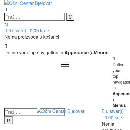
0
stvar(i)
-
0,00
kn
Nema proizvoda u košarici
Define your top navigation in
Apperance > Menus
Define
your
top
navigatio
in
Apperan
>
Menus
0
stvar(i)
-
0,00
kn
Nema