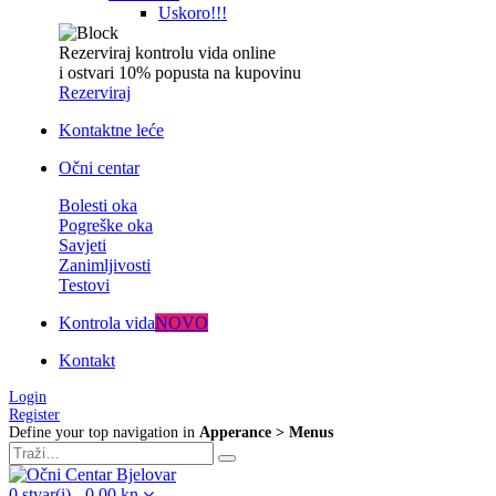
Uskoro!!!
Rezerviraj kontrolu vida online
i ostvari 10% popusta na kupovinu
Rezerviraj
Kontaktne leće
Očni centar
Bolesti oka
Pogreške oka
Savjeti
Zanimljivosti
Testovi
Kontrola vida
NOVO
Kontakt
Login
Register
Define your top navigation in
Apperance > Menus
0
stvar(i)
-
0,00
kn