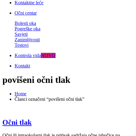
Kontaktne leće
Očni centar
Bolesti oka
Pogreške oka
Savjeti
Zanimljivosti
Testovi
Kontrola vida
NOVO
Kontakt
povišeni očni tlak
Home
Članci označeni “povišeni očni tlak”
Očni tlak
Očni ili intraokularni tlak je pritisak sadržaja očne jabučice na