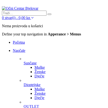
0
stvar(i)
-
0,00
kn
Nema proizvoda u košarici
Define your top navigation in
Apperance > Menus
Početna
Naočale
Sunčane
Muške
Ženske
Dječje
Dioptrijske
Muške
Ženske
Dječje
OUTLET