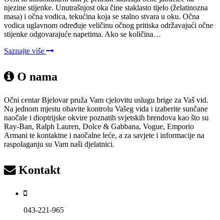
njezine stijenke. Unutrašnjost oka čine staklasto tijelo (želatinozna
masa) i očna vodica, tekućina koja se stalno stvara u oku. Očna
vodica uglavnom određuje veličinu očnog pritiska održavajući očne
stijenke odgovarajuće napetima. Ako se količina…
Saznajte više
O nama
Očni centar Bjelovar pruža Vam cjelovitu uslugu brige za Vaš vid.
Na jednom mjestu obavite kontrolu Vašeg vida i izaberite sunčane
naočale i dioptrijske okvire poznatih svjetskih brendova kao što su
Ray-Ban, Ralph Lauren, Dolce & Gabbana, Vogue, Emporio
Armani te kontaktne i naočalne leće, a za savjete i informacije na
raspolaganju su Vam naši djelatnici.
Kontakt
043-221-965