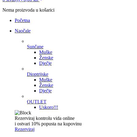
Nema proizvoda u košarici
Početna
Naočale
Sunčane
Muške
Ženske
Dječje
Dioptrijske
Muške
Ženske
Dječje
OUTLET
Uskoro!!!
Rezerviraj kontrolu vida online
i ostvari 10% popusta na kupovinu
Rezerviraj