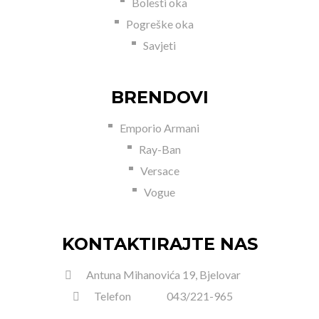
Bolesti oka
Pogreške oka
Savjeti
BRENDOVI
Emporio Armani
Ray-Ban
Versace
Vogue
KONTAKTIRAJTE NAS
Antuna Mihanovića 19, Bjelovar
Telefon
043/221-965