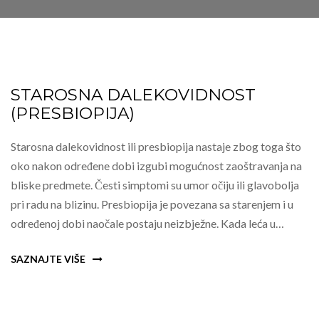
STAROSNA DALEKOVIDNOST
(PRESBIOPIJA)
Starosna dalekovidnost ili presbiopija nastaje zbog toga što
oko nakon određene dobi izgubi mogućnost zaoštravanja na
bliske predmete. Česti simptomi su umor očiju ili glavobolja
pri radu na blizinu. Presbiopija je povezana sa starenjem i u
određenoj dobi naočale postaju neizbježne. Kada leća u…
SAZNAJTE VIŠE