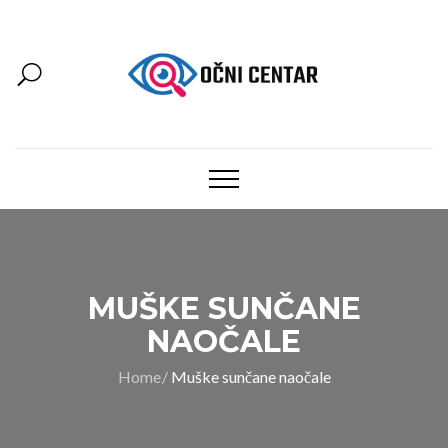
MUŠKE SUNČANE
NAOČALE
Home
Muške sunčane naočale