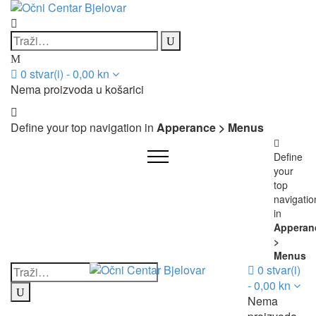
0
stvar(i)
-
0,00
kn
Nema proizvoda u košarici
Define your top navigation in
Apperance > Menus
Define
your
top
navigatio
in
Apperan
>
Menus
0
stvar(i)
-
0,00
kn
Nema