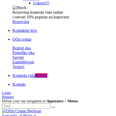
Uskoro!!!
Rezerviraj kontrolu vida online
i ostvari 10% popusta na kupovinu
Rezerviraj
Kontaktne leće
Očni centar
Bolesti oka
Pogreške oka
Savjeti
Zanimljivosti
Testovi
Kontrola vida
NOVO
Kontakt
Login
Register
Define your top navigation in
Apperance > Menus
0
stvar(i)
-
0,00
kn