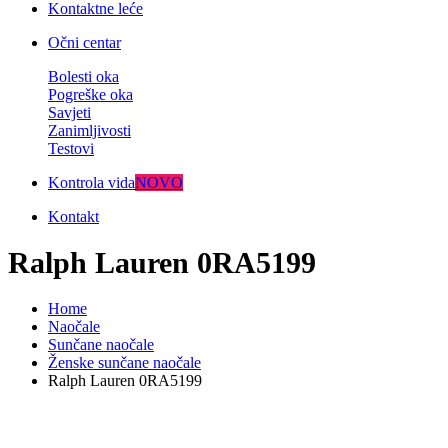
Kontaktne leće
Očni centar
Bolesti oka
Pogreške oka
Savjeti
Zanimljivosti
Testovi
Kontrola vida
NOVO
Kontakt
Ralph Lauren 0RA5199
Home
Naočale
Sunčane naočale
Ženske sunčane naočale
Ralph Lauren 0RA5199