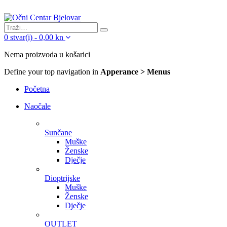
0
stvar(i)
-
0,00
kn
Nema proizvoda u košarici
Define your top navigation in
Apperance > Menus
Početna
Naočale
Sunčane
Muške
Ženske
Dječje
Dioptrijske
Muške
Ženske
Dječje
OUTLET