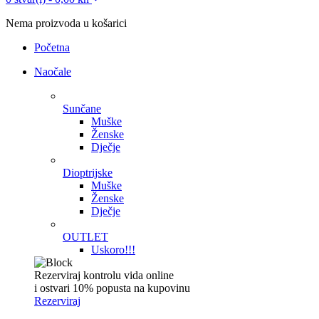
Nema proizvoda u košarici
Početna
Naočale
Sunčane
Muške
Ženske
Dječje
Dioptrijske
Muške
Ženske
Dječje
OUTLET
Uskoro!!!
Rezerviraj kontrolu vida online
i ostvari 10% popusta na kupovinu
Rezerviraj