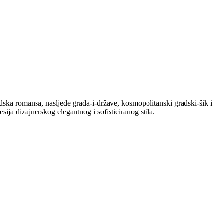
ska romansa, nasljeđe grada-i-države, kosmopolitanski gradski-šik i
ja dizajnerskog elegantnog i sofisticiranog stila.