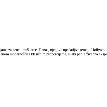
cijama za žene i muškarce. Danas, njegove upečatljive teme – Hollywood
nom modernošću i klasičnim proporcijama, svaki par je živahna ekspresi