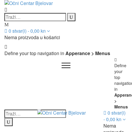
0
stvar(i)
-
0,00
kn
Nema proizvoda u košarici
Define your top navigation in
Apperance > Menus
Define
your
top
navigatio
in
Apperan
>
Menus
0
stvar(i)
-
0,00
kn
Nema