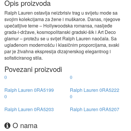
Opis proizvoda
Ralph Lauren ostavlja neizbrisiv trag u svijetu mode sa
svojim kolekcijama za žene i muškarce. Danas, njegove
upečatljive teme – Hollywoodska romansa, nasljeđe
grada-i-države, kosmopolitanski gradski-šik i Art Deco
glamur – protežu se u svijet Ralph Lauren naočala. Sa
uglađenom modernošću i klasičnim proporcijama, svaki
par je živahna ekspresija dizajnerskog elegantnog i
sofisticiranog stila.
Povezani proizvodi
Ralph Lauren 0RA5199
Ralph Lauren 0RA5222
Ralph Lauren 0RA5203
Ralph Lauren 0RA5207
O nama