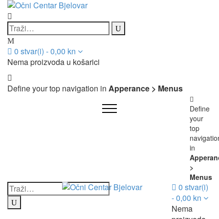
0
stvar(i)
-
0,00
kn
Nema proizvoda u košarici
Define your top navigation in
Apperance > Menus
Define
your
top
navigatio
in
Apperan
>
Menus
0
stvar(i)
-
0,00
kn
Nema