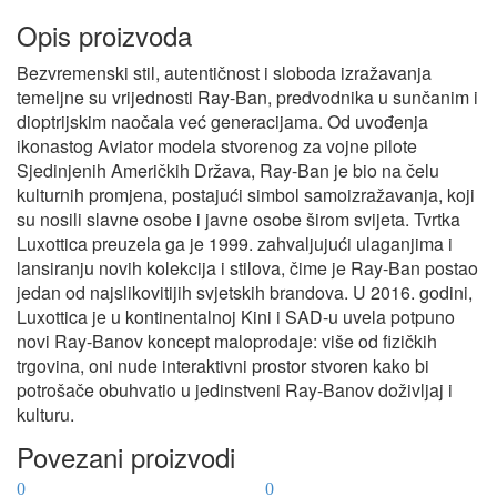
Opis proizvoda
Bezvremenski stil, autentičnost i sloboda izražavanja
temeljne su vrijednosti Ray-Ban, predvodnika u sunčanim i
dioptrijskim naočala već generacijama. Od uvođenja
ikonastog Aviator modela stvorenog za vojne pilote
Sjedinjenih Američkih Država, Ray-Ban je bio na čelu
kulturnih promjena, postajući simbol samoizražavanja, koji
su nosili slavne osobe i javne osobe širom svijeta. Tvrtka
Luxottica preuzela ga je 1999. zahvaljujući ulaganjima i
lansiranju novih kolekcija i stilova, čime je Ray-Ban postao
jedan od najslikovitijih svjetskih brandova. U 2016. godini,
Luxottica je u kontinentalnoj Kini i SAD-u uvela potpuno
novi Ray-Banov koncept maloprodaje: više od fizičkih
trgovina, oni nude interaktivni prostor stvoren kako bi
potrošače obuhvatio u jedinstveni Ray-Banov doživljaj i
kulturu.
Povezani proizvodi