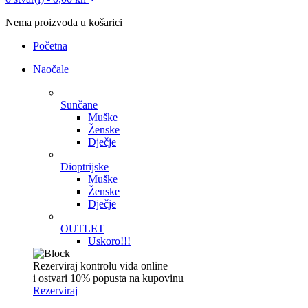
Nema proizvoda u košarici
Početna
Naočale
Sunčane
Muške
Ženske
Dječje
Dioptrijske
Muške
Ženske
Dječje
OUTLET
Uskoro!!!
Rezerviraj kontrolu vida online
i ostvari 10% popusta na kupovinu
Rezerviraj