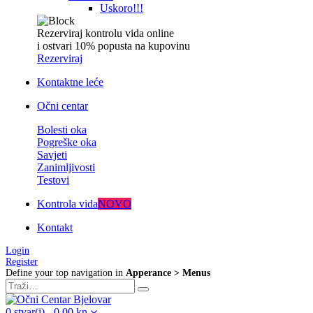
Uskoro!!!
Rezerviraj kontrolu vida online
i ostvari 10% popusta na kupovinu
Rezerviraj
Kontaktne leće
Očni centar
Bolesti oka
Pogreške oka
Savjeti
Zanimljivosti
Testovi
Kontrola vida
NOVO
Kontakt
Login
Register
Define your top navigation in
Apperance > Menus
0
stvar(i)
-
0,00
kn