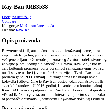
Ray-Ban 0RB3538
Dodaj na listu želja
Compare
Kategorija:
Muške sunčane naočale
Oznaka:
Ray-Ban
Opis proizvoda
Bezvremenski stil, autentičnost i sloboda izražavanja temeljne su
vrijednosti Ray-Ban, predvodnika u sunčanim i dioptrijskim naočala
već generacijama. Od uvođenja ikonastog Aviator modela stvorenog
za vojne pilote Sjedinjenih Američkih Država, Ray-Ban je bio na
čelu kulturnih promjena, postajući simbol samoizražavanja, koji su
nosili slavne osobe i javne osobe širom svijeta. Tvrtka Luxottica
preuzela ga je 1999. zahvaljujući ulaganjima i lansiranju novih
kolekcija i stilova, čime je Ray-Ban postao jedan od najslikovitijih
svjetskih brandova. U 2016. godini, Luxottica je u kontinentalnoj
Kini i SAD-u uvela potpuno novi Ray-Banov koncept maloprodaje:
više od fizičkih trgovina, oni nude interaktivni prostor stvoren kako
bi potrošače obuhvatio u jedinstveni Ray-Banov doživljaj i kulturu.
Povezani proizvodi