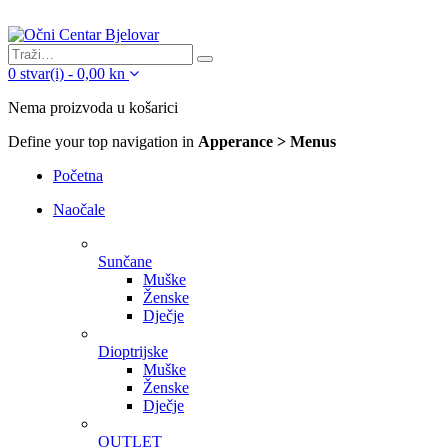
0
stvar(i)
-
0,00
kn
Nema proizvoda u košarici
Define your top navigation in
Apperance > Menus
Početna
Naočale
Sunčane
Muške
Ženske
Dječje
Dioptrijske
Muške
Ženske
Dječje
OUTLET