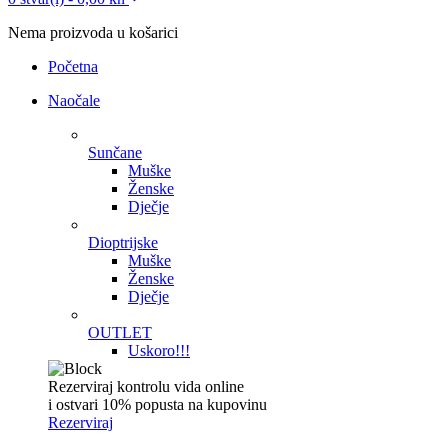
Nema proizvoda u košarici
Početna
Naočale
Sunčane
Muške
Ženske
Dječje
Dioptrijske
Muške
Ženske
Dječje
OUTLET
Uskoro!!!
Rezerviraj kontrolu vida online
i ostvari 10% popusta na kupovinu
Rezerviraj