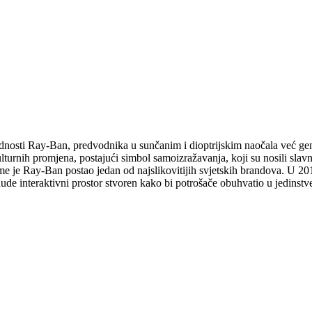
ijednosti Ray-Ban, predvodnika u sunčanim i dioptrijskim naočala već 
turnih promjena, postajući simbol samoizražavanja, koji su nosili slavn
 čime je Ray-Ban postao jedan od najslikovitijih svjetskih brandova. U 2
de interaktivni prostor stvoren kako bi potrošače obuhvatio u jedinstv