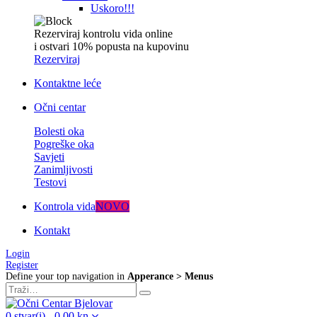
Uskoro!!!
Rezerviraj kontrolu vida online
i ostvari 10% popusta na kupovinu
Rezerviraj
Kontaktne leće
Očni centar
Bolesti oka
Pogreške oka
Savjeti
Zanimljivosti
Testovi
Kontrola vida
NOVO
Kontakt
Login
Register
Define your top navigation in
Apperance > Menus
0
stvar(i)
-
0,00
kn