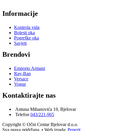
Informacije
Kontrola vida
Bolesti oka
Pogreške oka
Savjeti
Brendovi
Emporio Armani
Ray-Ban
Versace
Vogue
Kontaktirajte nas
Antuna Mihanovića 19, Bjelovar
Telefon
043/221-965
Copyright © Očni Centar Bjelovar d.o.o.
Sva prava pridržana. • Web izrada:
Peperit