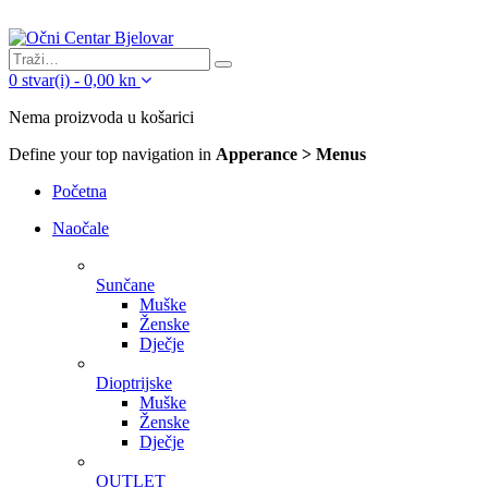
0
stvar(i)
-
0,00
kn
Nema proizvoda u košarici
Define your top navigation in
Apperance > Menus
Početna
Naočale
Sunčane
Muške
Ženske
Dječje
Dioptrijske
Muške
Ženske
Dječje
OUTLET