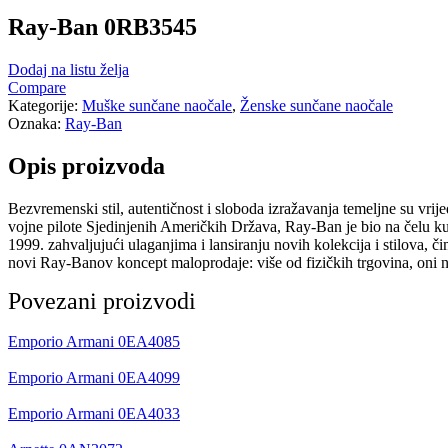
Ray-Ban 0RB3545
Dodaj na listu želja
Compare
Kategorije:
Muške sunčane naočale
,
Ženske sunčane naočale
Oznaka:
Ray-Ban
Opis proizvoda
Bezvremenski stil, autentičnost i sloboda izražavanja temeljne su vr
vojne pilote Sjedinjenih Američkih Država, Ray-Ban je bio na čelu kul
1999. zahvaljujući ulaganjima i lansiranju novih kolekcija i stilova,
novi Ray-Banov koncept maloprodaje: više od fizičkih trgovina, oni nu
Povezani proizvodi
Emporio Armani 0EA4085
Emporio Armani 0EA4099
Emporio Armani 0EA4033