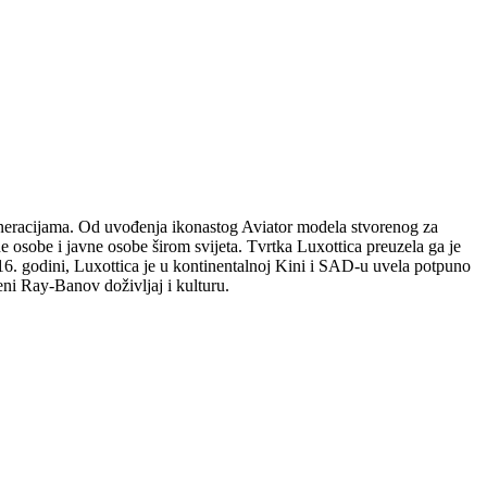
generacijama. Od uvođenja ikonastog Aviator modela stvorenog za
e osobe i javne osobe širom svijeta. Tvrtka Luxottica preuzela ga je
016. godini, Luxottica je u kontinentalnoj Kini i SAD-u uvela potpuno
eni Ray-Banov doživljaj i kulturu.