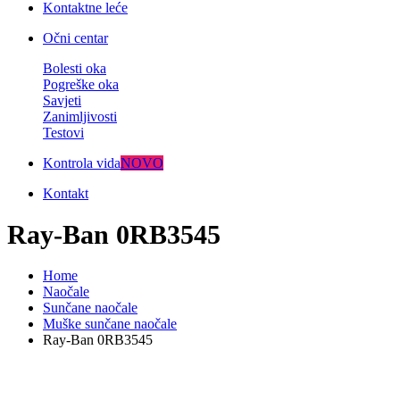
Kontaktne leće
Očni centar
Bolesti oka
Pogreške oka
Savjeti
Zanimljivosti
Testovi
Kontrola vida
NOVO
Kontakt
Ray-Ban 0RB3545
Home
Naočale
Sunčane naočale
Muške sunčane naočale
Ray-Ban 0RB3545