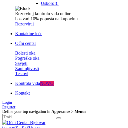
Uskoro!!!
Rezerviraj kontrolu vida online
i ostvari 10% popusta na kupovinu
Rezerviraj
Kontaktne leće
Očni centar
Bolesti oka
Pogreške oka
Savjeti
Zanimljivosti
Testovi
Kontrola vida
NOVO
Kontakt
Login
Register
Define your top navigation in
Apperance > Menus
0
stvar(i)
-
0,00
kn