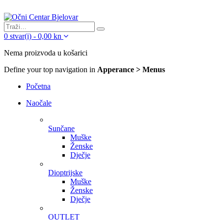
0
stvar(i)
-
0,00
kn
Nema proizvoda u košarici
Define your top navigation in
Apperance > Menus
Početna
Naočale
Sunčane
Muške
Ženske
Dječje
Dioptrijske
Muške
Ženske
Dječje
OUTLET