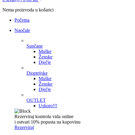
Nema proizvoda u košarici
Početna
Naočale
Sunčane
Muške
Ženske
Dječje
Dioptrijske
Muške
Ženske
Dječje
OUTLET
Uskoro!!!
Rezerviraj kontrolu vida online
i ostvari 10% popusta na kupovinu
Rezerviraj