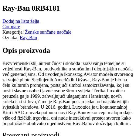
Ray-Ban 0RB4181
Dodaj na listu želja
Compare
Kategorija:
Ženske sunčane naočale
Oznaka:
Ray-Ban
Opis proizvoda
Bezvremenski stil, autentičnost i sloboda izražavanja temeljne su
vrijednosti Ray-Ban, predvodnika u sunčanim i dioptrijskim naočala
već generacijama. Od uvođenja ikonastog Aviator modela stvorenog
za vojne pilote Sjedinjenih Američkih Država, Ray-Ban je bio na
čelu kulturnih promjena, postajući simbol samoizražavanja, koji su
nosili slavne osobe i javne osobe širom svijeta. Tvrtka Luxottica
preuzela ga je 1999. zahvaljujući ulaganjima i lansiranju novih
kolekcija i stilova, čime je Ray-Ban postao jedan od najslikovitijih
svjetskih brandova. U 2016. godini, Luxottica je u kontinentalnoj
Kini i SAD-u uvela potpuno novi Ray-Banov koncept maloprodaje:
više od fizičkih trgovina, oni nude interaktivni prostor stvoren kako
bi potrošače obuhvatio u jedinstveni Ray-Banov doživljaj i kulturu.
Povezani proizvodi