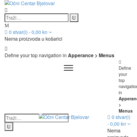
0
stvar(i)
-
0,00
kn
Nema proizvoda u košarici
Define your top navigation in
Apperance > Menus
Define
your
top
navigatio
in
Apperan
>
Menus
0
stvar(i)
-
0,00
kn
Nema