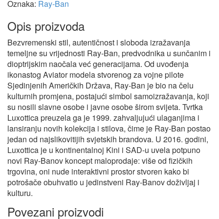
Oznaka:
Ray-Ban
Opis proizvoda
Bezvremenski stil, autentičnost i sloboda izražavanja
temeljne su vrijednosti Ray-Ban, predvodnika u sunčanim i
dioptrijskim naočala već generacijama. Od uvođenja
ikonastog Aviator modela stvorenog za vojne pilote
Sjedinjenih Američkih Država, Ray-Ban je bio na čelu
kulturnih promjena, postajući simbol samoizražavanja, koji
su nosili slavne osobe i javne osobe širom svijeta. Tvrtka
Luxottica preuzela ga je 1999. zahvaljujući ulaganjima i
lansiranju novih kolekcija i stilova, čime je Ray-Ban postao
jedan od najslikovitijih svjetskih brandova. U 2016. godini,
Luxottica je u kontinentalnoj Kini i SAD-u uvela potpuno
novi Ray-Banov koncept maloprodaje: više od fizičkih
trgovina, oni nude interaktivni prostor stvoren kako bi
potrošače obuhvatio u jedinstveni Ray-Banov doživljaj i
kulturu.
Povezani proizvodi