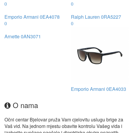
Emporio Armani 0EA4078
Ralph Lauren 0RA5227
Arnette 0AN3071
Emporio Armani 0EA4033
O nama
Očni centar Bjelovar pruža Vam cjelovitu uslugu brige za
Vaš vid. Na jednom mjestu obavite kontrolu Vašeg vida i
izaberite sunčane naočale i dioptrijske okvire poznatih