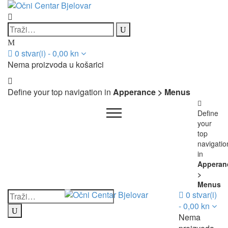
0
stvar(i)
-
0,00
kn
Nema proizvoda u košarici
Define your top navigation in
Apperance > Menus
Define
your
top
navigatio
in
Apperan
>
Menus
0
stvar(i)
-
0,00
kn
Nema