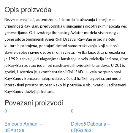
Opis proizvoda
Bezvremenski stil, autentičnost i sloboda izražavanja temeljne su
vrijednosti Ray-Ban, predvodnika u sunčanim i dioptrijskim naočala već
generacijama. Od uvođenja ikonastog Aviator modela stvorenog za
vojne pilote Sjedinjenih Američkih Država, Ray-Ban je bio na čelu
kulturnih promjena, postajući simbol samoizražavanja, koji su nosili
slavne osobe i javne osobe širom svijeta. Tvrtka Luxottica preuzela ga
je 1999. zahvaljujući ulaganjima i lansiranju novih kolekcija i stilova, čime
je Ray-Ban postao jedan od najslikovitijih svjetskih brandova. U 2016.
godini, Luxottica je u kontinentalnoj Kini i SAD-u uvela potpuno novi
Ray-Banov koncept maloprodaje: više od fizičkih trgovina, oni nude
interaktivni prostor stvoren kako bi potrošače obuhvatio u jedinstveni
Ray-Banov doživljaj i kulturu.
Povezani proizvodi
Emporio Armani –
Dolce&Gabbana –
0EA3126
0DG3253