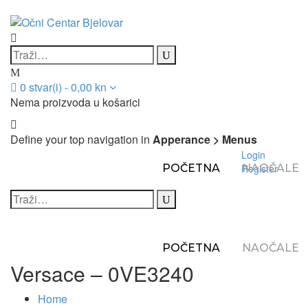
0
stvar(i)
-
0,00
kn
Nema proizvoda u košarici
Define your top navigation in
Apperance > Menus
Login
POČETNA
Register
NAOČALE
POČETNA
NAOČALE
Versace – 0VE3240
Home