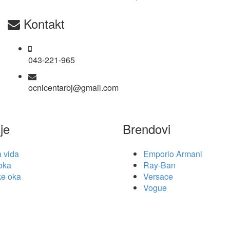
Kontakt
043-221-965
ocnicentarbj@gmail.com
je
Brendovi
a vida
Emporio Armani
 oka
Ray-Ban
ke oka
Versace
Vogue