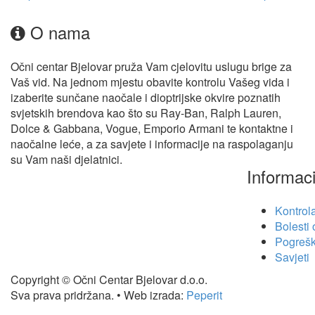
O nama
Očni centar Bjelovar pruža Vam cjelovitu uslugu brige za
Vaš vid. Na jednom mjestu obavite kontrolu Vašeg vida i
izaberite sunčane naočale i dioptrijske okvire poznatih
svjetskih brendova kao što su Ray-Ban, Ralph Lauren,
Dolce & Gabbana, Vogue, Emporio Armani te kontaktne i
naočalne leće, a za savjete i informacije na raspolaganju
su Vam naši djelatnici.
Informaci
Kontrol
Bolesti
Pogreš
Savjeti
Copyright © Očni Centar Bjelovar d.o.o.
Sva prava pridržana. • Web izrada:
Peperit