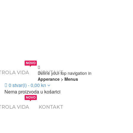
NOVO
ROLA VIDA
KONTAKT
Define your top navigation in
Apperance > Menus
0
stvar(i)
-
0,00
kn
Nema proizvoda u košarici
NOVO
ROLA VIDA
KONTAKT