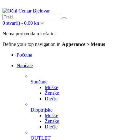
0
stvar(i)
-
0,00
kn
Nema proizvoda u košarici
Define your top navigation in
Apperance > Menus
Početna
Naočale
Sunčane
Muške
Ženske
Dječje
Dioptrijske
Muške
Ženske
Dječje
OUTLET