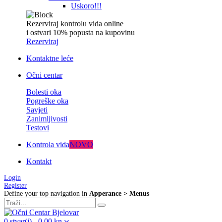
Uskoro!!!
Rezerviraj kontrolu vida online
i ostvari 10% popusta na kupovinu
Rezerviraj
Kontaktne leće
Očni centar
Bolesti oka
Pogreške oka
Savjeti
Zanimljivosti
Testovi
Kontrola vida
NOVO
Kontakt
Login
Register
Define your top navigation in
Apperance > Menus
0
stvar(i)
-
0,00
kn