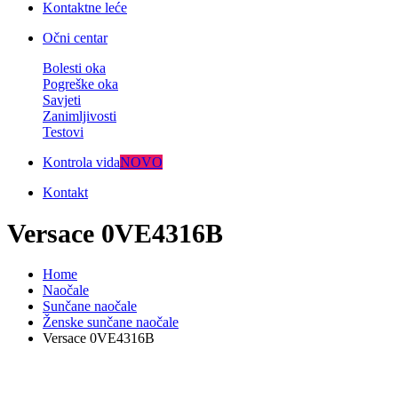
Kontaktne leće
Očni centar
Bolesti oka
Pogreške oka
Savjeti
Zanimljivosti
Testovi
Kontrola vida
NOVO
Kontakt
Versace 0VE4316B
Home
Naočale
Sunčane naočale
Ženske sunčane naočale
Versace 0VE4316B