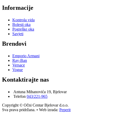
Informacije
Kontrola vida
Bolesti oka
Pogreške oka
Savjeti
Brendovi
Emporio Armani
Ray-Ban
Versace
Vogue
Kontaktirajte nas
Antuna Mihanovića 19, Bjelovar
Telefon
043/221-965
Copyright © Očni Centar Bjelovar d.o.o.
Sva prava pridržana. • Web izrada:
Peperit