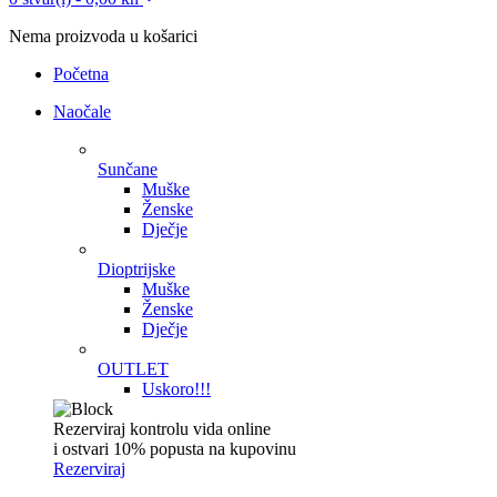
Nema proizvoda u košarici
Početna
Naočale
Sunčane
Muške
Ženske
Dječje
Dioptrijske
Muške
Ženske
Dječje
OUTLET
Uskoro!!!
Rezerviraj kontrolu vida online
i ostvari 10% popusta na kupovinu
Rezerviraj