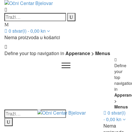
0
stvar(i)
-
0,00
kn
Nema proizvoda u košarici
Define your top navigation in
Apperance > Menus
Define
your
top
navigatio
in
Apperan
>
Menus
0
stvar(i)
-
0,00
kn
Nema