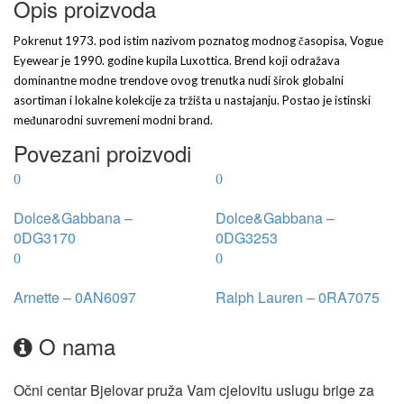
Opis proizvoda
Pokrenut 1973. pod istim nazivom poznatog modnog časopisa, Vogue
Eyewear je 1990. godine kupila Luxottica. Brend koji odražava
dominantne modne trendove ovog trenutka nudi širok globalni
asortiman i lokalne kolekcije za tržišta u nastajanju. Postao je istinski
međunarodni suvremeni modni brand.
Povezani proizvodi
Dolce&Gabbana –
Dolce&Gabbana –
0DG3170
0DG3253
Arnette – 0AN6097
Ralph Lauren – 0RA7075
O nama
Očni centar Bjelovar pruža Vam cjelovitu uslugu brige za