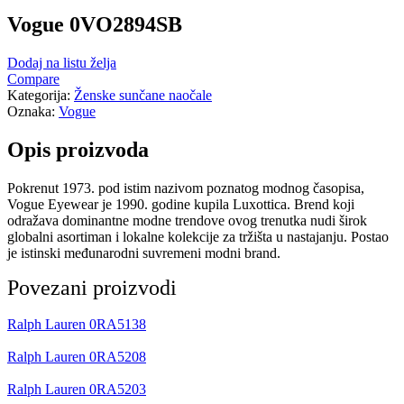
Vogue 0VO2894SB
Dodaj na listu želja
Compare
Kategorija:
Ženske sunčane naočale
Oznaka:
Vogue
Opis proizvoda
Pokrenut 1973. pod istim nazivom poznatog modnog časopisa,
Vogue Eyewear je 1990. godine kupila Luxottica. Brend koji
odražava dominantne modne trendove ovog trenutka nudi širok
globalni asortiman i lokalne kolekcije za tržišta u nastajanju. Postao
je istinski međunarodni suvremeni modni brand.
Povezani proizvodi
Ralph Lauren 0RA5138
Ralph Lauren 0RA5208
Ralph Lauren 0RA5203