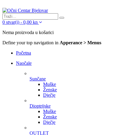
0
stvar(i)
-
0,00
kn
Nema proizvoda u košarici
Define your top navigation in
Apperance > Menus
Početna
Naočale
Sunčane
Muške
Ženske
Dječje
Dioptrijske
Muške
Ženske
Dječje
OUTLET