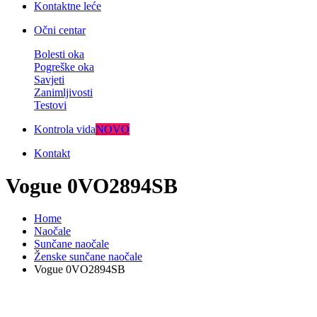
Kontaktne leće
Očni centar
Bolesti oka
Pogreške oka
Savjeti
Zanimljivosti
Testovi
Kontrola vida
NOVO
Kontakt
Vogue 0VO2894SB
Home
Naočale
Sunčane naočale
Ženske sunčane naočale
Vogue 0VO2894SB