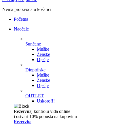
Nema proizvoda u košarici
Početna
Naočale
Sunčane
Muške
Ženske
Dječje
Dioptrijske
Muške
Ženske
Dječje
OUTLET
Uskoro!!!
Rezerviraj kontrolu vida online
i ostvari 10% popusta na kupovinu
Rezerviraj