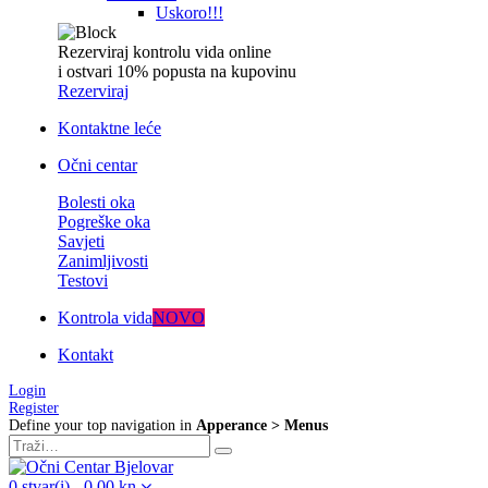
Uskoro!!!
Rezerviraj kontrolu vida online
i ostvari 10% popusta na kupovinu
Rezerviraj
Kontaktne leće
Očni centar
Bolesti oka
Pogreške oka
Savjeti
Zanimljivosti
Testovi
Kontrola vida
NOVO
Kontakt
Login
Register
Define your top navigation in
Apperance > Menus
0
stvar(i)
-
0,00
kn