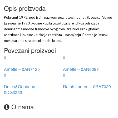
Opis proizvoda
Pokrenut 1973. pod istim nazivom poznatog modnog časopisa, Vogue
Eyewear je 1990. godine kupila Luxottica. Brend koji odražava
dominantne modne trendove ovog trenutka nudi širok globalni
asortiman i lokalne kolekcije za tržišta u nastajanju. Postao je istinski
međunarodni suvremeni modni brand.
Povezani proizvodi
Arnette – 0AN7125
Arnette – 0AN6097
Dolce&Gabbana –
Ralph Lauren – 0RA7039
0DG3253
O nama