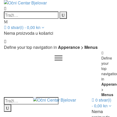
0
stvar(i)
-
0,00
kn
Nema proizvoda u košarici
Define your top navigation in
Apperance > Menus
Define
your
top
navigatio
in
Apperan
>
Menus
0
stvar(i)
-
0,00
kn
Nema