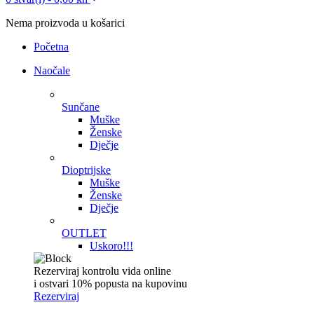
Nema proizvoda u košarici
Početna
Naočale
Sunčane
Muške
Ženske
Dječje
Dioptrijske
Muške
Ženske
Dječje
OUTLET
Uskoro!!!
Rezerviraj kontrolu vida online
i ostvari 10% popusta na kupovinu
Rezerviraj