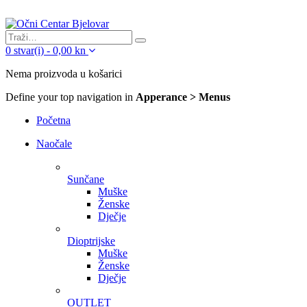
0
stvar(i)
-
0,00
kn
Nema proizvoda u košarici
Define your top navigation in
Apperance > Menus
Početna
Naočale
Sunčane
Muške
Ženske
Dječje
Dioptrijske
Muške
Ženske
Dječje
OUTLET