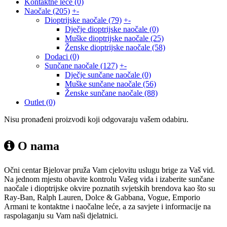
Kontaktne leće
(0)
Naočale
(205)
+
-
Dioptrijske naočale
(79)
+
-
Dječje dioptrijske naočale
(0)
Muške dioptrijske naočale
(25)
Ženske dioptrijske naočale
(58)
Dodaci
(0)
Sunčane naočale
(127)
+
-
Dječje sunčane naočale
(0)
Muške sunčane naočale
(56)
Ženske sunčane naočale
(88)
Outlet
(0)
Nisu pronađeni proizvodi koji odgovaraju vašem odabiru.
O nama
Očni centar Bjelovar pruža Vam cjelovitu uslugu brige za Vaš vid.
Na jednom mjestu obavite kontrolu Vašeg vida i izaberite sunčane
naočale i dioptrijske okvire poznatih svjetskih brendova kao što su
Ray-Ban, Ralph Lauren, Dolce & Gabbana, Vogue, Emporio
Armani te kontaktne i naočalne leće, a za savjete i informacije na
raspolaganju su Vam naši djelatnici.