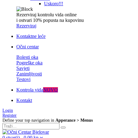
Uskoro!!!
Rezerviraj kontrolu vida online
i ostvari 10% popusta na kupovinu
Rezerviraj
Kontaktne leće
Očni centar
Bolesti oka
Pogreške oka
Savjeti
Zanimljivosti
Testovi
Kontrola vida
NOVO
Kontakt
Login
Register
Define your top navigation in
Apperance > Menus
0
stvar(i)
-
0,00
kn