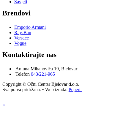
Savjeti
Brendovi
Emporio Armani
Ray-Ban
Versace
Vogue
Kontaktirajte nas
Antuna Mihanovića 19, Bjelovar
Telefon
043/221-965
Copyright © Očni Centar Bjelovar d.o.o.
Sva prava pridržana. • Web izrada:
Peperit