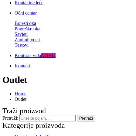
Kontaktne leće
Očni centar
Bolesti oka
Pogreške oka
Savjeti
Zanimljivosti
Testovi
Kontrola vida
NOVO
Kontakt
Outlet
Home
Outlet
Traži proizvod
Pretraži:
Kategorije proizvoda