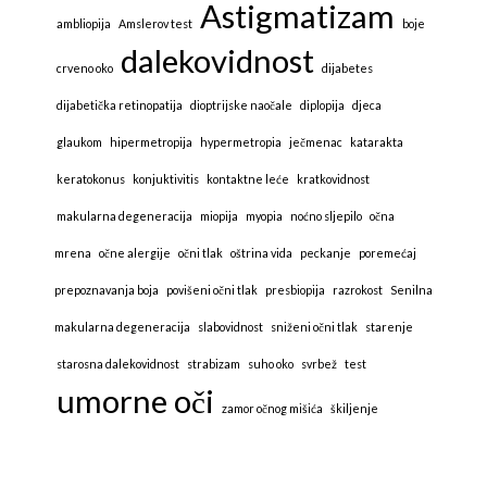
Astigmatizam
ambliopija
Amslerov test
boje
dalekovidnost
crveno oko
dijabetes
dijabetička retinopatija
dioptrijske naočale
diplopija
djeca
glaukom
hipermetropija
hypermetropia
ječmenac
katarakta
keratokonus
konjuktivitis
kontaktne leće
kratkovidnost
makularna degeneracija
miopija
myopia
noćno sljepilo
očna
mrena
očne alergije
očni tlak
oštrina vida
peckanje
poremećaj
prepoznavanja boja
povišeni očni tlak
presbiopija
razrokost
Senilna
makularna degeneracija
slabovidnost
sniženi očni tlak
starenje
starosna dalekovidnost
strabizam
suho oko
svrbež
test
umorne oči
zamor očnog mišića
škiljenje