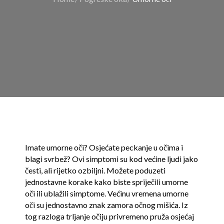
Imate umorne oči? Osjećate peckanje u očima i
blagi svrbež? Ovi simptomi su kod većine ljudi jako
česti, ali rijetko ozbiljni. Možete poduzeti
jednostavne korake kako biste spriječili umorne
oči ili ublažili simptome. Većinu vremena umorne
oči su jednostavno znak zamora očnog mišića. Iz
tog razloga trljanje očiju privremeno pruža osjećaj