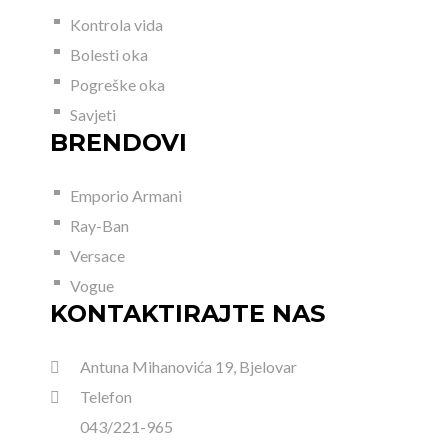
Kontrola vida
Bolesti oka
Pogreške oka
Savjeti
BRENDOVI
Emporio Armani
Ray-Ban
Versace
Vogue
KONTAKTIRAJTE NAS
Antuna Mihanovića 19, Bjelovar
Telefon
043/221-965