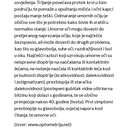
osvježenja. Trljanje povećava protok krvi u tom
području, te pomaže u opuštanju mišića i očni kapci
postaju manje teški. Odmaranje umornih očiju je
obično sve što je potrebno kako biste ih vratili u
normalno stanje. Umorne oči mogu dovesti do
pretjeranog naprezanja očiju, koje je najčešće
bezopasno, ali može dovesti do drugih problema,
kao što su glavobolja, suhe oči, razdražljivost i bol
u oku. Najčešći razlozi koji uzrokuju umorne oči su
neispravne dioptrije na naočalama ili kontaktnim
lećama, ne nošenje naočala ili kontaktnih leća kod
prisutnosti dioptrije (kratkovidnost, dalekovidnost
i astigmatizam), prezbiopija ili staračka
dalekovidnost (postepeni gubitak vidne oštrine na
blizinu koji dolazi s godinama, te se obično
primjećuje nakon 40. godine života). Prvi simptomi
presbiopije su glavobolja, osjećaj napora kod
čitanja, te umorne oči.
(izvor: www.optometrija.net)