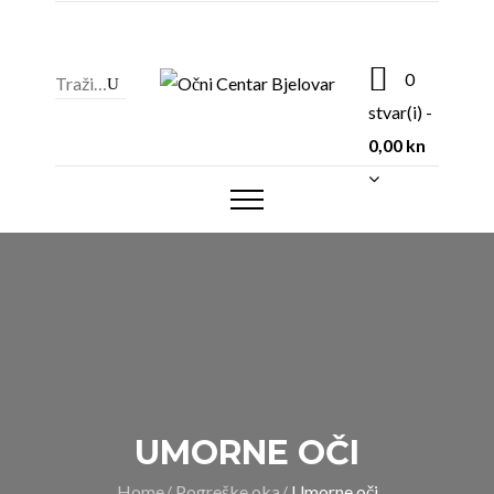
0
stvar(i)
-
0,00
kn
UMORNE OČI
Home
Pogreške oka
Umorne oči