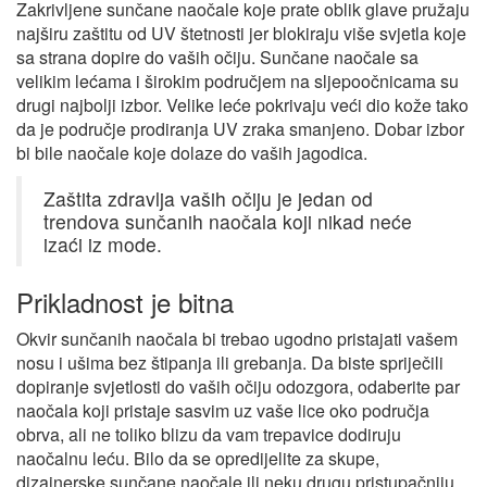
Zakrivljene sunčane naočale koje prate oblik glave pružaju
najširu zaštitu od UV štetnosti jer blokiraju više svjetla koje
sa strana dopire do vaših očiju. Sunčane naočale sa
velikim lećama i širokim područjem na sljepoočnicama su
drugi najbolji izbor. Velike leće pokrivaju veći dio kože tako
da je područje prodiranja UV zraka smanjeno. Dobar izbor
bi bile naočale koje dolaze do vaših jagodica.
Zaštita zdravlja vaših očiju je jedan od
trendova sunčanih naočala koji nikad neće
izaći iz mode.
Prikladnost je bitna
Okvir sunčanih naočala bi trebao ugodno pristajati vašem
nosu i ušima bez štipanja ili grebanja. Da biste spriječili
dopiranje svjetlosti do vaših očiju odozgora, odaberite par
naočala koji pristaje sasvim uz vaše lice oko područja
obrva, ali ne toliko blizu da vam trepavice dodiruju
naočalnu leću. Bilo da se opredijelite za skupe,
dizajnerske sunčane naočale ili neku drugu pristupačniju