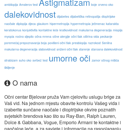
Astigmatizam
ambliopija
Amslerov test
boje
crveno oko
dalekovidnost
dijabetes
dijabetička retinopatija
dioptrijske
naočale
diplopija
djeca
glaukom
hipermetropija
hypermetropia
ječmenac
katarakta
keratokonus
konjuktivitis
kontaktne leće
kratkovidnost
makularna degeneracija
miopija
myopia
noćno sljepilo
očna mrena
očne alergije
očni tlak
oštrina vida
peckanje
poremećaj prepoznavanja boja
povišeni očni tlak
presbiopija
razrokost
Senilna
makularna degeneracija
slabovidnost
sniženi očni tlak
starenje
starosna dalekovidnost
umorne oči
strabizam
suho oko
svrbež
test
zamor očnog mišića
škiljenje
O nama
Očni centar Bjelovar pruža Vam cjelovitu uslugu brige za
Vaš vid. Na jednom mjestu obavite kontrolu Vašeg vida i
izaberite sunčane naočale i dioptrijske okvire poznatih
svjetskih brendova kao što su Ray-Ban, Ralph Lauren,
Dolce & Gabbana, Vogue, Emporio Armani te kontaktne i
naočalne leće, a za savjete i informacije na raspolaganju