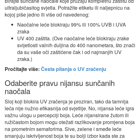
Birajte sunčane naočale koje pružaju kompletnu zaštitu od
ultraljubičasitog svjetla. Potražite etiketu ili naljepnicu na
kojoj piše jedno ili više od navedenog:
Naočalne leće blokiraju 99% ili 100% UVB i UVA
zraka
UV 400 zaštita. (Ove naočalne leće blokiraju zrake
svijetlosti valnih duljina do 400 nanometara, što znači
da su vaše oči zaštićene čak i od najmanjih UV
zraka.)
Pročitajte više:
Česta pitanja o UV zračenju
Odaberite pravu nijansu sunčanih
naočala
Sloj koji blokira UV zračenja je proziran, tako da tamnija
leća nije nužno efikasnija od svjetlije. No, nijansa leće igra
važnu ulogu u percepciji boja. Leće nijansirane žutom ili
ružičastom bojom mogu otežati razlikovanje promjena boja
na prometnim semaforima. Sive, zelene i smeđe leće
smanjuju iskrivljenost boja te su bolji izbor kada ste za