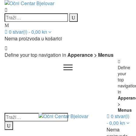
0
stvar(i)
-
0,00
kn
Nema proizvoda u košarici
Define your top navigation in
Apperance > Menus
Define
your
top
navigatio
in
Apperan
>
Menus
0
stvar(i)
-
0,00
kn
Nema