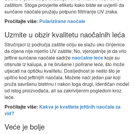
zaštitom. Stoga provjerite etiketu kako biste se uvjerili da
sunčane naočale pružaju potpuno filtriranje UV zraka.
Pročitajte više:
Polarizirane naočale
Uzmite u obzir kvalitetu naočalnih leća
Stručnjaci iz područja zaštite očiju se slažu oko činjenice
da cijena nije mjerilo UV zaštite. No, vjerojatnije je da vrlo
jeftine sunčane naočale sadrže
naočalne leće
koje su
otisnute iz kalupa, a ne brušene i polirane leće, što može
utjecati na optičku kvalitetu. Dosljednost je nešto što je
upitno kod jeftinijih naočala. Možete naći jedan par koji
pruža savršenu bistrinu i nakon toga drugi, identičan model
od istog proizvođača, ali sa zakrivljenim pogledom kroz
leće.
Pročitajte više:
Kakva je kvaliteta jeftinih naočala za
vid?
Veće je bolje