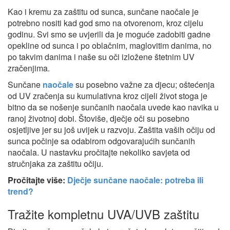
Kao i kremu za zaštitu od sunca, sunčane naočale je
potrebno nositi kad god smo na otvorenom, kroz cijelu
godinu. Svi smo se uvjerili da je moguće zadobiti gadne
opekline od sunca i po oblačnim, maglovitim danima, no
po takvim danima i naše su oči izložene štetnim UV
zračenjima.
Sunčane
naočale
su posebno važne za djecu; oštećenja
od UV zračenja su kumulativna kroz cijeli život stoga je
bitno da se nošenje sunčanih naočala uvede kao navika u
ranoj životnoj dobi. Štoviše, dječje oči su posebno
osjetljive jer su još uvijek u razvoju. Zaštita vaših očiju od
sunca počinje sa odabirom odgovarajućih sunčanih
naočala. U nastavku pročitajte nekoliko savjeta od
stručnjaka za zaštitu očiju.
Pročitajte više:
Dječje sunčane naočale: potreba ili
trend?
Tražite kompletnu UVA/UVB zaštitu