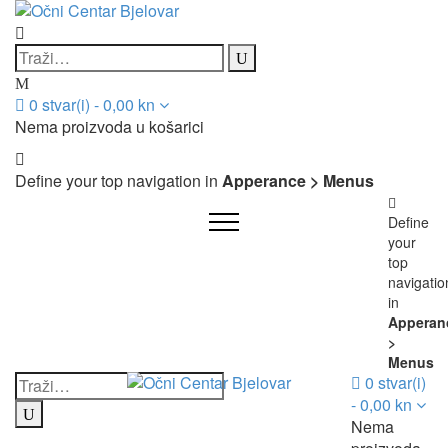
0
stvar(i)
-
0,00
kn
Nema proizvoda u košarici
Define your top navigation in
Apperance > Menus
Define
your
top
navigatio
in
Apperan
>
Menus
0
stvar(i)
-
0,00
kn
Nema