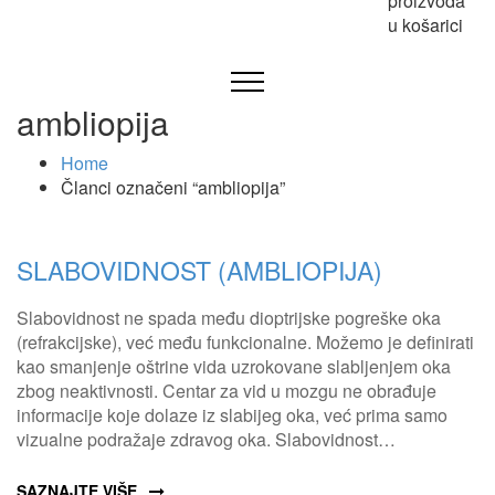
proizvoda
u košarici
ambliopija
Home
Članci označeni “ambliopija”
SLABOVIDNOST (AMBLIOPIJA)
Slabovidnost ne spada među dioptrijske pogreške oka
(refrakcijske), već među funkcionalne. Možemo je definirati
kao smanjenje oštrine vida uzrokovane slabljenjem oka
zbog neaktivnosti. Centar za vid u mozgu ne obrađuje
informacije koje dolaze iz slabijeg oka, već prima samo
vizualne podražaje zdravog oka. Slabovidnost…
SAZNAJTE VIŠE