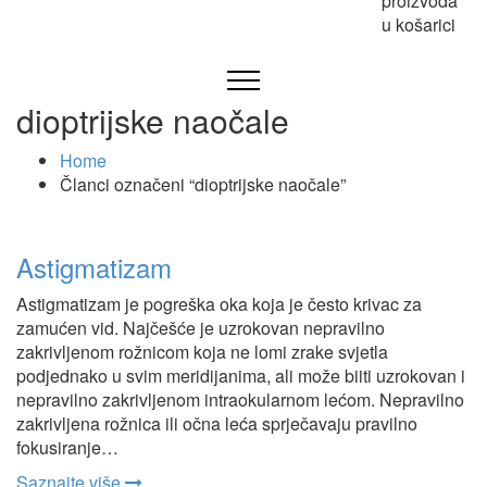
proizvoda
u košarici
dioptrijske naočale
Home
Članci označeni “dioptrijske naočale”
Astigmatizam
Astigmatizam je pogreška oka koja je često krivac za
zamućen vid. Najčešće je uzrokovan nepravilno
zakrivljenom rožnicom koja ne lomi zrake svjetla
podjednako u svim meridijanima, ali može biiti uzrokovan i
nepravilno zakrivljenom intraokularnom lećom. Nepravilno
zakrivljena rožnica ili očna leća sprječavaju pravilno
fokusiranje…
Saznajte više