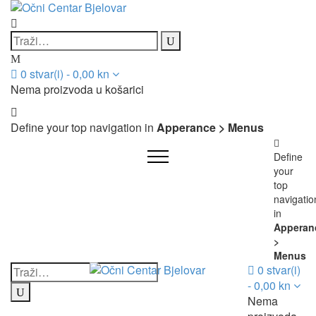
0
stvar(i)
-
0,00
kn
Nema proizvoda u košarici
Define your top navigation in
Apperance > Menus
Define
your
top
navigatio
in
Apperan
>
Menus
0
stvar(i)
-
0,00
kn
Nema