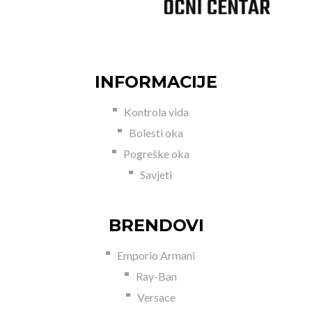
INFORMACIJE
Kontrola vida
Bolesti oka
Pogreške oka
Savjeti
BRENDOVI
Emporio Armani
Ray-Ban
Versace