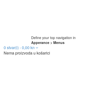
Define your top navigation in
Apperance > Menus
0
stvar(i)
-
0,00
kn
Nema proizvoda u košarici