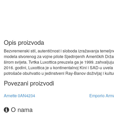
Opis proizvoda
Bezvremenski stil, autentičnost i sloboda izražavanja temelj
modela stvorenog za vojne pilote Sjedinjenih Američkih Držav
širom svijeta. Tvrtka Luxottica preuzela ga je 1999. zahvaljuju
2016. godini, Luxottica je u kontinentalnoj Kini i SAD-u uvela
potrošače obuhvatio u jedinstveni Ray-Banov doživljaj i kultu
Povezani proizvodi
Arnette 0AN4234
Emporio Arm
O nama