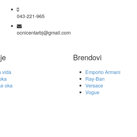
043-221-965
ocnicentarbj@gmail.com
je
Brendovi
a vida
Emporio Armani
 oka
Ray-Ban
ke oka
Versace
Vogue