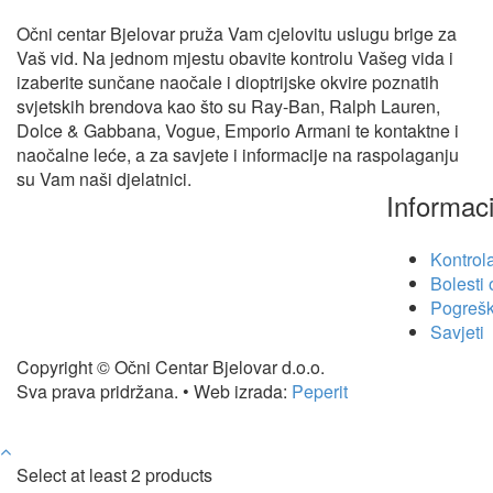
Očni centar Bjelovar pruža Vam cjelovitu uslugu brige za
Vaš vid. Na jednom mjestu obavite kontrolu Vašeg vida i
izaberite sunčane naočale i dioptrijske okvire poznatih
svjetskih brendova kao što su Ray-Ban, Ralph Lauren,
Dolce & Gabbana, Vogue, Emporio Armani te kontaktne i
naočalne leće, a za savjete i informacije na raspolaganju
su Vam naši djelatnici.
Informaci
Kontrol
Bolesti
Pogreš
Savjeti
Copyright © Očni Centar Bjelovar d.o.o.
Sva prava pridržana. • Web izrada:
Peperit
Select at least 2 products