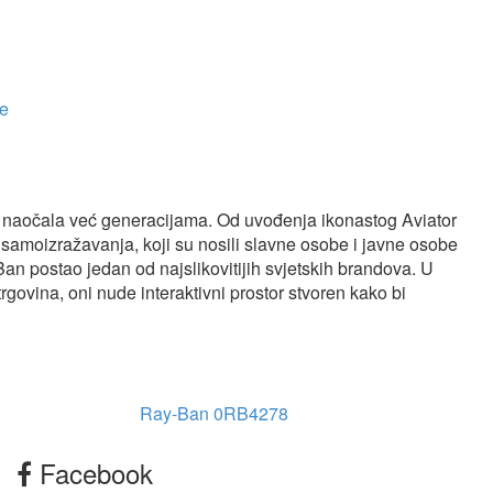
e
im naočala već generacijama. Od uvođenja ikonastog Aviator
 samoizražavanja, koji su nosili slavne osobe i javne osobe
-Ban postao jedan od najslikovitijih svjetskih brandova. U
govina, oni nude interaktivni prostor stvoren kako bi
Ray-Ban 0RB4278
Facebook