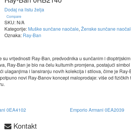
Dodaj na listu želja
Compare
SKU:
N/A
Kategorije:
Muške sunčane naočale
,
Ženske sunčane naočal
Oznaka:
Ray-Ban
ne su vrijednosti Ray-Ban, predvodnika u sunčanim i dioptrijsk
a, Ray-Ban je bio na čelu kulturnih promjena, postajući simbol
ći ulaganjima i lansiranju novih kolekcija i stilova, čime je Ray
 potpuno novi Ray-Banov koncept maloprodaje: više od fizičkih tr
ru.
ani 0EA4102
Emporio Armani 0EA2039
Kontakt